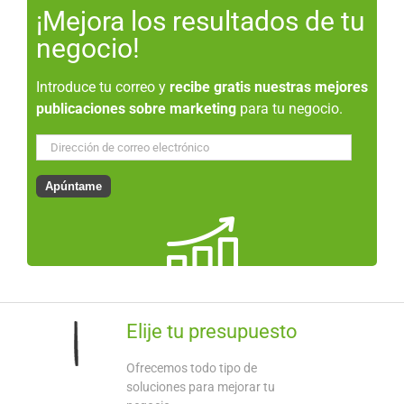
¡Mejora los resultados de tu
negocio!
Introduce tu correo y
recibe gratis nuestras mejores
publicaciones sobre marketing
para tu negocio.
Dirección
de
correo
Apúntame
electrónico
Elije tu presupuesto
Ofrecemos todo tipo de
soluciones para mejorar tu