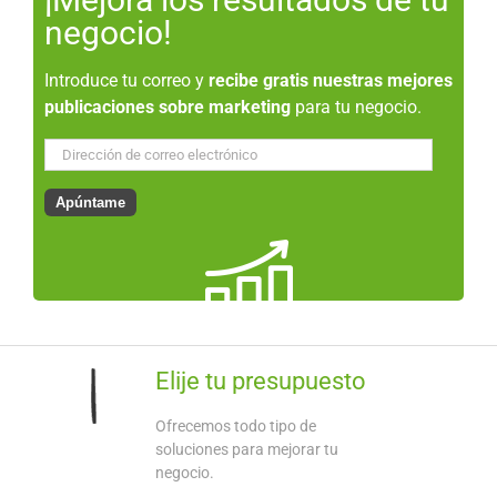
negocio!
Introduce tu correo y
recibe gratis nuestras mejores
publicaciones sobre marketing
para tu negocio.
Dirección
de
correo
Apúntame
electrónico
Elije tu presupuesto
Ofrecemos todo tipo de
soluciones para mejorar tu
negocio.