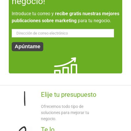
negocio!
Introduce tu correo y
recibe gratis nuestras mejores
publicaciones sobre marketing
para tu negocio.
Dirección
de
correo
Apúntame
electrónico
Elije tu presupuesto
Ofrecemos todo tipo de
soluciones para mejorar tu
negocio.
Te lo