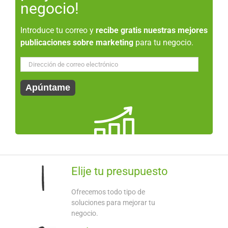
negocio!
Introduce tu correo y
recibe gratis nuestras mejores
publicaciones sobre marketing
para tu negocio.
Dirección
de
correo
Apúntame
electrónico
Elije tu presupuesto
Ofrecemos todo tipo de
soluciones para mejorar tu
negocio.