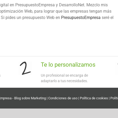
igital en PresupuestoEmpresa y DesarrolloNet. Mezclo mis
 optimización Web, para lograr que las empresas tengan más
s. Si pides un presupuesto Web en
PresupuestoEmpresa
seré el
Te lo personalizamos
s
Un profesional se encarga de
adaptarlo a tus necesidades.
Empresa
-
Blog sobre Marketing
|
Condiciones de uso | Política de cookies | Polít