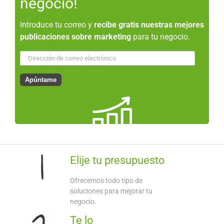
negocio!
Introduce tu correo y
recibe gratis nuestras mejores
publicaciones sobre marketing
para tu negocio.
Dirección
de
correo
Apúntame
electrónico
Elije tu presupuesto
Ofrecemos todo tipo de
soluciones para mejorar tu
negocio.
Te lo